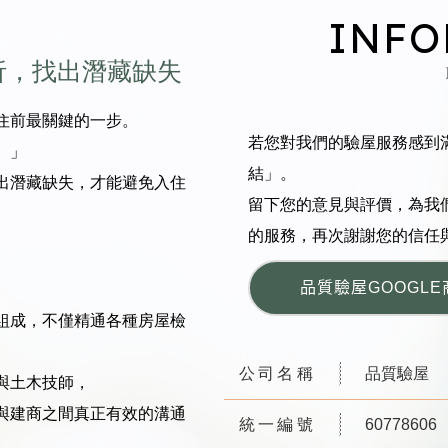
I
N
F
O
析，找出潛藏缺失
住前最關鍵的一步。
若您對我們的驗屋服務感到
。
」
結」。
出潛藏缺失，才能避免入住
留下您的意見與評價，為我
的服務，再次謝謝您的信任
品質驗屋GOOGLE
組成，不僅精通各種房屋檢
公司名稱
品質驗屋
與土木技師，
與建商之間真正有效的溝通
統一編號
60778606