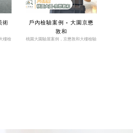
美術
戶內檢驗案例 - 大園京懋
敦和
大樓檢
桃園大園驗屋案例，京懋敦和大樓檢驗