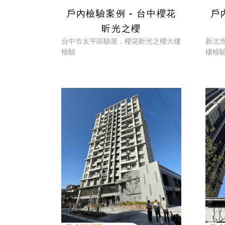
戶內檢驗案例 - 台中櫻花
戶
昕光之櫻
台中市太平區驗屋，櫻花昕光之櫻大樓
新北
檢驗
樓檢