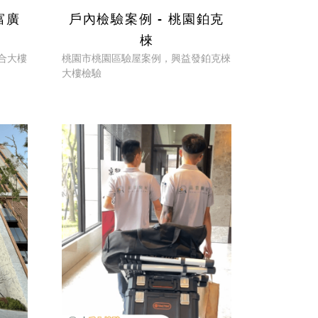
富廣
戶內檢驗案例 - 桃園鉑克
棶
合大樓
桃園市桃園區驗屋案例，興益發鉑克棶
大樓檢驗