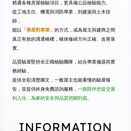
精通各種房屋檢驗項目，更具備公設檢驗能力。
從工地主任、機電與消防專業，到建築與土木技
師，
能以「
專業對專業
」的方式，成為屋主與建商之間
真正有效的溝通橋樑，確保修繕方向正確、改善落
實。
品質驗屋堅持全正職檢驗團隊，結合專業儀器與實
務經驗，
提供全彩清楚圖文，一般屋主也能看懂的驗屋報
告，並提供終身免費諮詢服務，
一路陪伴您從交屋
到入住，為家的安全與品質把關到底。
I
N
F
O
R
M
A
T
I
O
N